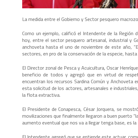
La medida entre el Gobierno y Sector pesquero macrozon
Como un ejemplo, calificó el Intendente de la Región 
hoy, entre el sector pesquero artesanal, industrial y 
anchoveta hasta el uno de noviembre de este año, “E
sectores, en pro de la conservación de la especie, hasta
El Director zonal de Pesca y Acuicultura, Oscar Henríqu
beneficio de todos y agregó que en virtud de respe
encuentran los recursos Sardina Común y Anchoveta en
esta solicitud de los actores, artesanales e industria
la flota extractiva.
El Presidente de Conapesca, César Jorquera, se most
movilizaciones que finalmente llegaron a buen puerto “l
aumento eventual que nos va a llegar tenga base, es la
El Intendente agregó que se entiende este actuar, com