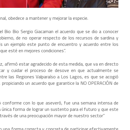
al, obedece a mantener y mejorar la especie.
del Bio Bio Sergio Giacaman el acuerdo que se dio a conocer
Gobierno, de no operar respecto de los recursos de sardina y
s un ejemplo este punto de encuentro y acuerdo entre los
 que esté en mejores condiciones”.
ez, afirmó estar agradecido de esta medida, que va en directo
tar y cuidar el proceso de desove en que actualmente se
tre las Regiones Valparaíso a Los Lagos, es que se acogió
les, propiciando un acuerdo que garantice la NO OPERACIÓN de
ró conforme con lo que aseveró, fue una semana intensa de
a única forma de lograr un sustento para el futuro y que este
 través de una preocupación mayor de nuestro sector”
o una forma correcta y concreta de participar efectivamente