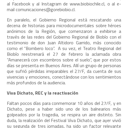
al Facebook y al Instagram de
www.biobiochile.cl
, o al e-
mail
comunicaciones@gorebiobio.cl
.
En paralelo, el Gobierno Regional está rescatando una
decena de historias para microdocumentales sobre héroes
anónimos de la Región, que comenzaron a exhibirse a
través de las redes del Gobierno Regional de Biobío con el
testimonio de don Juan Altidoro Garrido, más conocido
como el “Bombero loco”. A su vez, el Teatro Regional del
Biobío reestrenará el 27 de febrero la aclamada obra
“Amanecerá con escombros sobre el suelo”, que por estos
días se presenta en Buenos Aires. Allí un grupo de personas
que sufrió pérdidas irreparables el 27/F, da cuenta de sus
vivencias y emociones, conectándose con los sentimientos
más profundos de la audiencia.
Viva Dichato, REC y la reactivación
Faltan pocos días para conmemorar 10 años del 27/F, y en
Dichato, pese a haber sido uno de los balnearios más
golpeados por la tragedia, se respira un aire distinto. Sin
duda, la realización del Festival Viva Dichato, que ayer vivió
su segunda de tres jornadas, ha sido un factor relevante