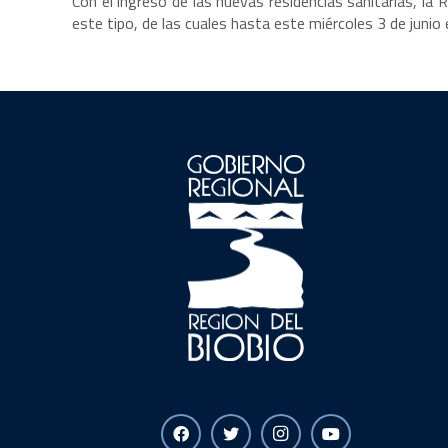
Con el ingreso de las nuevas residencias sanitarias, la
este tipo, de las cuales hasta este miércoles 3 de junio