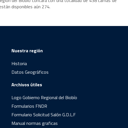
 Región del Biobío contará con una totalidad de 438 camas de
 están disponibles aún 274.
Nuestra región
Historia
Datos Geográficos
Archivos útiles
Logo Gobierno Regional del Biobío
Formularios FNDR
Formulario Solicitud Salón G.D.L.F
Manual normas graficas