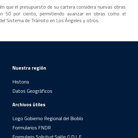
én que el presupuesto de su cartera considera nuevas obras
un 50 por ciento, permitiendo avanzar en obras como el
 del Sistema de Tránsito en Los Ángeles y otros.
Nuestra región
Historia
Datos Geográficos
Archivos útiles
Logo Gobierno Regional del Biobío
Formularios FNDR
Formulario Solicitud Salón G.D.L.F