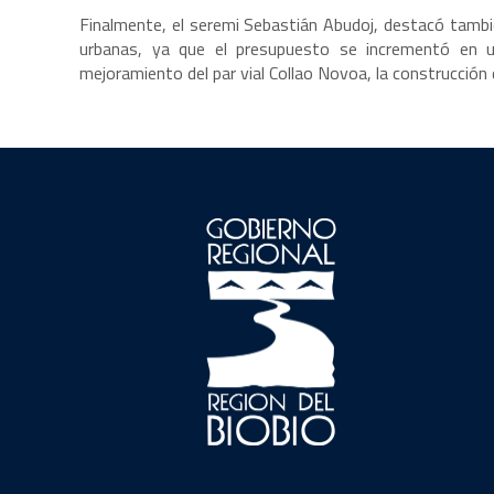
Finalmente, el seremi Sebastián Abudoj, destacó tambi
urbanas, ya que el presupuesto se incrementó en 
mejoramiento del par vial Collao Novoa, la construcción