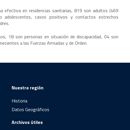
a efectiva en residencias sanitarias, 819 son adultos (469
 adolescentes, casos positivos y contactos estrechos
adres.
os, 18 son personas en situación de discapacidad, 04 son
necientes a las Fuerzas Armadas y de Orden.
Nuestra región
Historia
Datos Geográficos
Archivos útiles