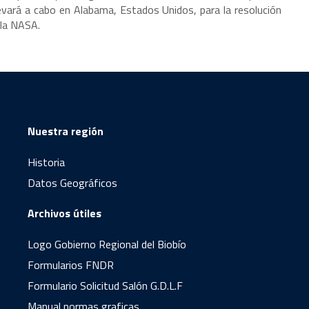
levará a cabo en Alabama, Estados Unidos, para la resolución
 la NASA.
Nuestra región
Historia
Datos Geográficos
Archivos útiles
Logo Gobierno Regional del Biobío
Formularios FNDR
Formulario Solicitud Salón G.D.L.F
Manual normas graficas