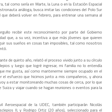
ra, tal como sería en Marte, la Luna o en la Estación Espacial
astronauta análoga, busca imitar las condiciones del Polo Sur
 al que deberá volver en febrero, para entrenar una semana al
gullo recibir este reconocimiento por parte del Gobierno
nidad que, a su vez, incentiva a que más jóvenes que quieren
seguir sus sueños en cosas tan imposibles, tal como nosotros
ntó.
te de quinto año, relató el proceso vivido junto a su círculo
lepios y luego que logré ingresar, mi familia no lo entendía
 que me gusta, así como mantenerme siempre ocupado en el
 ver el esfuerzo que hicimos junto a mis compañeros, y ahora
 voy a estar monitoreando muchas cosas de cerca, por lo que
e Suiza y viajar cuando se hagan reuniones o eventos para la
vil Aeroespacial de la UDEC, también participarán Nicolás
sclepios II; y Rodrigo Ortiz (20 años), seleccionado para el