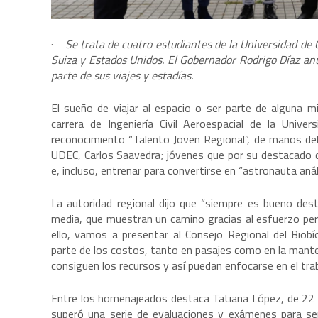
·
Se trata de cuatro estudiantes de la Universidad de
Suiza y Estados Unidos. El Gobernador Rodrigo Díaz anu
parte de sus viajes y estadías.
El sueño de viajar al espacio o ser parte de alguna 
carrera de Ingeniería Civil Aeroespacial de la Unive
reconocimiento “Talento Joven Regional”, de manos del
UDEC, Carlos Saavedra; jóvenes que por su destacado 
e, incluso, entrenar para convertirse en “astronauta aná
La autoridad regional dijo que “siempre es bueno des
media, que muestran un camino gracias al esfuerzo perso
ello, vamos a presentar al Consejo Regional del Biob
parte de los costos, tanto en pasajes como en la mante
consiguen los recursos y así puedan enfocarse en el trab
Entre los homenajeados destaca Tatiana López, de 22 a
superó una serie de evaluaciones y exámenes para se