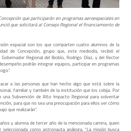
 Concepción que participarán en programas aeroespaciales en
nció que solicitará al Consejo Regional el financiamiento de
misión espacial son los que comparten cuatro alumnos de la
rsidad de Concepción, grupo que, este mediodía, recibió el
 Gobernador Regional del Biobío, Rodrigo Díaz, y del Rector
desempeño podrán integrar equipos, participar en programas
logo”.
tacar a las personas que han hecho algo que está sobre la
nal, familiar y también de la institución que los cobija. Por
ío una Subvención de Alto Impacto Regional para solventar
nción, para que no sea una preocupación para ellos ver cómo
ajo que realizarán”.
ños y alumna de tercer año de la mencionada carrera, quien
r seleccionada como astronauta análoga. “La misión busca