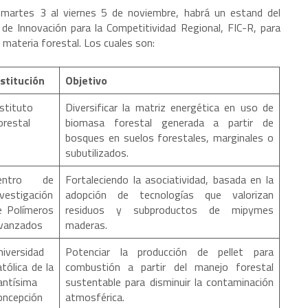
l martes 3 al viernes 5 de noviembre, habrá un estand del
de Innovación para la Competitividad Regional, FIC-R, para
n materia forestal. Los cuales son:
nstitución
Objetivo
nstituto
Diversificar la matriz energética en uso de
orestal
biomasa forestal generada a partir de
bosques en suelos forestales, marginales o
subutilizados.
entro de
Fortaleciendo la asociatividad, basada en la
nvestigación
adopción de tecnologías que valorizan
e Polímeros
residuos y subproductos de mipymes
vanzados
maderas.
niversidad
Potenciar la producción de pellet para
tólica de la
combustión a partir del manejo forestal
antísima
sustentable para disminuir la contaminación
oncepción
atmosférica.