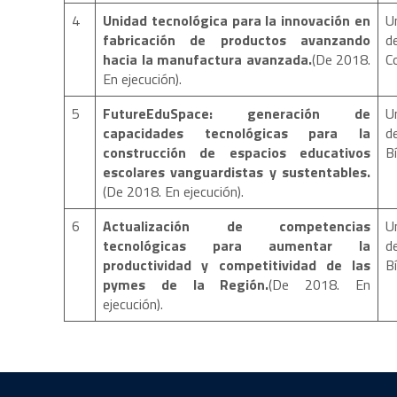
4
Unidad tecnológica para la innovación en
U
fabricación de productos avanzando
d
hacia la manufactura avanzada.
(De 2018.
C
En ejecución).
5
FutureEduSpace: generación de
U
capacidades tecnológicas para la
d
construcción de espacios educativos
escolares vanguardistas y sustentables.
(De 2018. En ejecución).
6
Actualización de competencias
U
tecnológicas para aumentar la
d
productividad y competitividad de las
B
pymes de la Región.
(De 2018. En
ejecución).