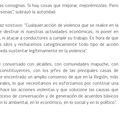
las consignas. Si hay cosas que mejorar, mejorémoslas. Pero
rsonas”, subrayó la autoridad.
 sostuvo: “Cualquier acción de violencia que se realice en la
 destruir ni nuestras actividades económicas, ni poner en
, ni atacar a conductores a cumplir su trabajo. Es hora de que
os silos y rechacemos categóricamente todo tipo de acción
ueda sustentar legítimamente en la violencia”.
He conversado con alcaldes, con comunidades mapuche, con
constituyentes, con los jefes de las principales casas de
 he encontrado un amplio consenso de que en la Región, más
turales, lo que necesitamos es esforzarnos por construir una
chace las acciones violentas y que solucione las causas que
roceso de conversación y de generación de acuerdos básicos
o ambiental, en lo económico, en lo social y en lo político”.