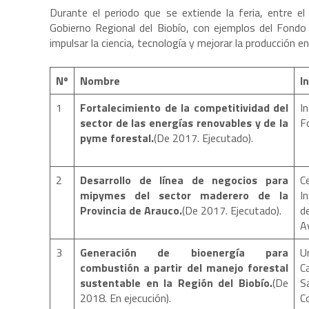
Durante el periodo que se extiende la feria, entre e
Gobierno Regional del Biobío, con ejemplos del Fondo 
impulsar la ciencia, tecnología y mejorar la producción e
Nº
Nombre
I
1
Fortalecimiento de la competitividad del
I
sector de las energías renovables y de la
F
pyme forestal.
(De 2017. Ejecutado).
2
Desarrollo de línea de negocios para
C
mipymes del sector maderero de la
I
Provincia de Arauco.
(De 2017. Ejecutado).
d
A
3
Generación de bioenergía para
U
combustión a partir del manejo forestal
Ca
sustentable en la Región del Biobío.
(De
S
2018. En ejecución).
C