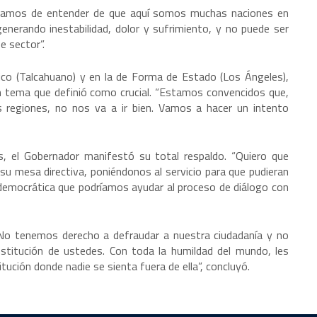
upamos de entender de que aquí somos muchas naciones en
enerando inestabilidad, dolor y sufrimiento, y no puede ser
e sector”.
tico (Talcahuano) y en la de Forma de Estado (Los Ángeles),
 tema que definió como crucial. “Estamos convencidos que,
as regiones, no nos va a ir bien. Vamos a hacer un intento
s, el Gobernador manifestó su total respaldo. “Quiero que
u mesa directiva, poniéndonos al servicio para que pudieran
a democrática que podríamos ayudar al proceso de diálogo con
No tenemos derecho a defraudar a nuestra ciudadanía y no
nstitución de ustedes. Con toda la humildad del mundo, les
ución donde nadie se sienta fuera de ella”, concluyó.