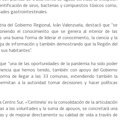
dentificación de virus, bacterias y compuestos tóxicos como,
dades gastrointestinales.
tria del Gobierno Regional, Iván Valenzuela, destacó que “se
niendo el conocimiento que se genera al interior de las
s una buena forma de liderar el conocimiento, la ciencia y la
rega de información y también demostrando que la Región del
 sus habitantes”.
o que “una de las oportunidades de la pandemia ha sido poder
periencia que hemos tenido, también con apoyo del Gobierno
l forma de llegar a las 33 comunas, extendiendo también la
rmitan a la autoridad tomar decisiones y hacer políticas
ntro Sur, «’Centinela’ es la consolidación de la articulación
cias a las voluntades y la suma de apoyos, se concretará una
onas y de mejorar directamente su calidad de vida a través de