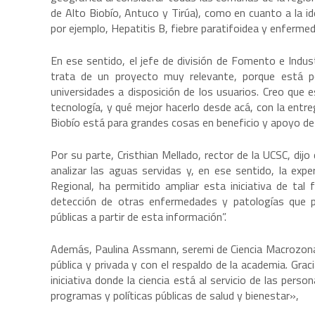
de Alto Biobío, Antuco y Tirúa), como en cuanto a la i
por ejemplo, Hepatitis B, fiebre paratifoidea y enferme
En ese sentido, el jefe de división de Fomento e Indus
trata de un proyecto muy relevante, porque está po
universidades a disposición de los usuarios. Creo que e
tecnología, y qué mejor hacerlo desde acá, con la ent
Biobío está para grandes cosas en beneficio y apoyo de
Por su parte, Cristhian Mellado, rector de la UCSC, dij
analizar las aguas servidas y, en ese sentido, la ex
Regional, ha permitido ampliar esta iniciativa de ta
detección de otras enfermedades y patologías que pe
públicas a partir de esta información”.
Además, Paulina Assmann, seremi de Ciencia Macrozona Ce
pública y privada y con el respaldo de la academia. Gra
iniciativa donde la ciencia está al servicio de las pers
programas y políticas públicas de salud y bienestar»,