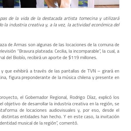
pas de la vida de la destacada artista tomecina y utilizará
la industria creativa y, a la vez, la actividad económica del
laza de Armas son algunas de las locaciones de la comuna de
visión “Bravura plateada: Cecilia, la incomparable”, la cual, a
al del Biobío, recibirá un aporte de $119 millones.
l y que exhibirá a través de las pantallas de TVN – girará en
cina, figura preponderante de la música chilena y presente en
proyecto, el Gobernador Regional, Rodrigo Díaz, explicó los
objetivo de desarrollar la industria creativa en la región, se
ataforma de locaciones audiovisuales y, por eso, desde el
istintas entidades han hecho. Y en este caso, la invitación
identidad musical de la región”, comentó.