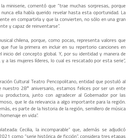
de la miniserie, comentó que “trae muchas sorpresas, porque
 nunca ella había querido revelar hasta esta oportunidad. La
iente en compartirla y que la convierten, no sólo en una gran
ente y capaz de reinventarse”.
usical chilena, porque, como pocas, representa valores que
ue fue la primera en incluir en su repertorio canciones en
l inicio del concepto global. Y, por su identidad y manera de
y a las mujeres líderes, lo cual es rescatado por esta serie”,
ración Cultural Teatro Pencopolitano, entidad que postuló al
e nuestro 28° aniversario, estamos felices por ser un ente
 su productora, junto con agradecer al Gobernador por las
oso, que le da relevancia a algo importante para la región.
emás, es parte de la historia de la región, semillero de música
 homenaje en vida”.
lateada: Cecilia, la incomparable” que, además se adjudicó
2021 como “serie histórica de ficción”, considera tres etapas