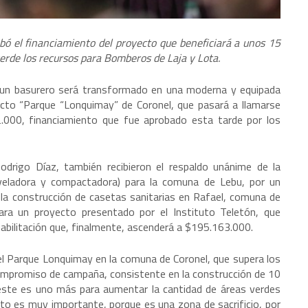
ó el financiamiento del proyecto que beneficiará a unos 15
verde los recursos para Bomberos de Laja y Lota.
n un basurero será transformado en una moderna y equipada
ecto “Parque “Lonquimay” de Coronel, que pasará a llamarse
2.000, financiamiento que fue aprobado esta tarde por los
Rodrigo Díaz, también recibieron el respaldo unánime de la
veladora y compactadora) para la comuna de Lebu, por un
la construcción de casetas sanitarias en Rafael, comuna de
ra un proyecto presentado por el Instituto Teletón, que
habilitación que, finalmente, ascenderá a $195.163.000.
el Parque Lonquimay en la comuna de Coronel, que supera los
compromiso de campaña, consistente en la construcción de 10
 este es uno más para aumentar la cantidad de áreas verdes
sto es muy importante, porque es una zona de sacrificio, por