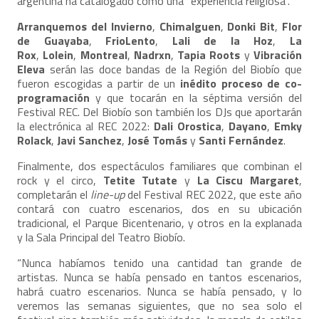
argentina ha catalogado como una “experiencia religiosa”.
Arranquemos del Invierno
,
Chimalguen
,
Donki Bit
,
Flor
de Guayaba
,
FrioLento
,
Lali de la Hoz
,
La
Rox
,
Lolein
,
Montreal
,
Nadrxn
,
Tapia Roots
y
Vibración
Eleva
serán las doce bandas de la Región del Biobío que
fueron escogidas a partir de un
inédito proceso de co-
programación
y que tocarán en la séptima versión del
Festival REC. Del Biobío son también los DJs que aportarán
la electrónica al REC 2022:
Dali Orostica
,
Dayano
,
Emky
Rolack
,
Javi Sanchez
,
José Tomás
y
Santi Fernández
.
Finalmente, dos espectáculos familiares que combinan el
rock y el circo,
Tetite Tutate
y
La Ciscu Margaret
,
completarán el
line-up
del Festival REC 2022, que este año
contará con cuatro escenarios, dos en su ubicación
tradicional, el Parque Bicentenario, y otros en la explanada
y la Sala Principal del Teatro Biobío.
“Nunca habíamos tenido una cantidad tan grande de
artistas. Nunca se había pensado en tantos escenarios,
habrá cuatro escenarios. Nunca se había pensado, y lo
veremos las semanas siguientes, que no sea solo el