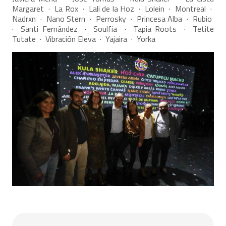
Margaret · La Rox · Lali de la Hoz · Lolein · Montreal ·
Nadrxn · Nano Stern · Perrosky · Princesa Alba · Rubio
· Santi Fernández · Soulfia · Tapia Roots · Tetite
Tutate · Vibración Eleva · Yajaira · Yorka