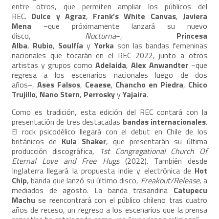
entre otros, que permiten ampliar los públicos del
REC.
Dulce y Agraz
,
Frank’s White Canvas
,
Javiera
Mena
−que próximamente lanzará su nuevo
disco,
Nocturna
−,
Princesa
Alba
,
Rubio
,
Soulfía
y
Yorka
son las bandas femeninas
nacionales que tocarán en el REC 2022, junto a otros
artistas y grupos como
Adelaida
,
Alex Anwandter
−que
regresa a los escenarios nacionales luego de dos
años−,
Ases Falsos
,
Ceaese
,
Chancho en Piedra
,
Chico
Trujillo
,
Nano Stern
,
Perrosky
y
Yajaira
.
Como es tradición, esta edición del REC contará con la
presentación de tres destacadas
bandas internacionales
.
El rock psicodélico llegará con el debut en Chile de los
británicos de
Kula Shaker
, que presentarán su última
producción discográfica,
1st Congregational Church Of
Eternal Love and Free Hugs
(2022). También desde
Inglaterra llegará la propuesta indie y electrónica de
Hot
Chip
, banda que lanzó su último disco,
Freakout/Release
, a
mediados de agosto. La banda trasandina
Catupecu
Machu
se reencontrará con el público chileno tras cuatro
años de receso, un regreso a los escenarios que la prensa