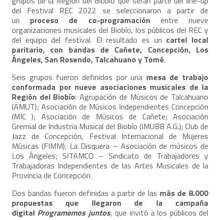
grupos de la Región del Biobío que serán parte del line-up
del Festival REC 2022 se seleccionaron a partir de
un
proceso de co-programación
entre nueve
organizaciones musicales del Biobío, los públicos del REC y
del equipo del festival. El resultado es un
cartel local
paritario, con bandas de Cañete, Concepción, Los
Ángeles, San Rosendo, Talcahuano y Tomé
.
Seis grupos fueron definidos por una
mesa de trabajo
conformada por nueve asociaciones musicales de la
Región del Biobío
: Agrupación de Músicos de Talcahuano
(AMUT); Asociación de Músicos Independientes Concepción
(MIC ); Asociación de Músicos de Cañete; Asociación
Gremial de Industria Musical del Biobío (IMUBB A.G.); Club de
Jazz de Concepción, Festival Internacional de Mujeres
Músicas (FIMM); La Disquera – Asociación de músicos de
Los Ángeles; SITAMCO – Sindicato de Trabajadores y
Trabajadoras Independientes de las Artes Musicales de la
Provincia de Concepción.
Dos bandas fueron definidas a partir de las
más de 8.000
propuestas que llegaron de la campaña
digital
Programemos juntos
, que invitó a los públicos del