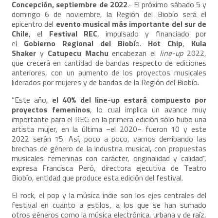
Concepción,
septiembre de 2022
.- El próximo sábado 5 y
domingo 6 de noviembre, la Región del Biobío será el
epicentro del
evento musical más importante del sur de
Chile
, el
Festival REC
, impulsado y financiado por
el
Gobierno Regional del Biobí
o.
Hot Chip
,
Kula
Shaker
y
Catupecu Machu
encabezan el
line-up
2022,
que crecerá en cantidad de bandas respecto de ediciones
anteriores, con un aumento de los proyectos musicales
liderados por mujeres y de bandas de la Región del Biobío.
“Este año,
el 40% del line-up estará compuesto por
proyectos femeninos
, lo cual implica un avance muy
importante para el REC: en la primera edición sólo hubo una
artista mujer, en la última −el 2020− fueron 10 y este
2022 serán 15. Así, poco a poco, vamos derribando las
brechas de género de la industria musical, con propuestas
musicales femeninas con carácter, originalidad y calidad”,
expresa Francisca Peró, directora ejecutiva de Teatro
Biobío, entidad que produce esta edición del festival.
El rock, el pop y la música indie son los ejes centrales del
festival en cuanto a estilos, a los que se han sumado
otros géneros como la música electrónica, urbana y de raíz,