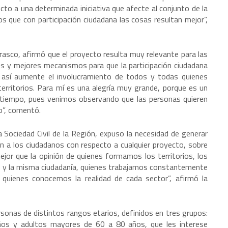
to a una determinada iniciativa que afecte al conjunto de la
 que con participación ciudadana las cosas resultan mejor”,
rasco, afirmó que el proyecto resulta muy relevante para las
 y mejores mecanismos para que la participación ciudadana
ue así aumente el involucramiento de todos y todas quienes
erritorios. Para mí es una alegría muy grande, porque es un
iempo, pues venimos observando que las personas quieren
o”, comentó.
a Sociedad Civil de la Región, expuso la necesidad de generar
n a los ciudadanos con respecto a cualquier proyecto, sobre
ejor que la opinión de quienes formamos los territorios, los
nos y la misma ciudadanía, quienes trabajamos constantemente
uienes conocemos la realidad de cada sector”, afirmó la
rsonas de distintos rangos etarios, definidos en tres grupos:
ños y adultos mayores de 60 a 80 años, que les interese