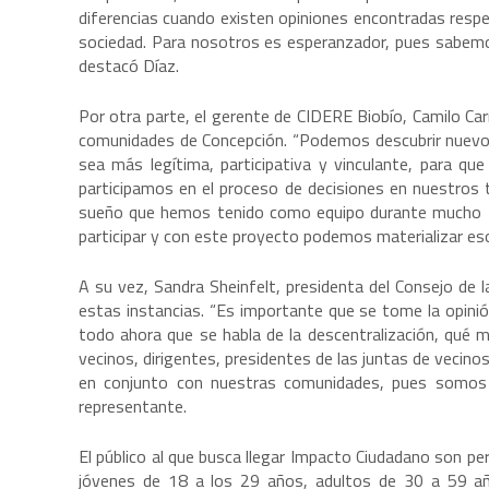
diferencias cuando existen opiniones encontradas respec
sociedad. Para nosotros es esperanzador, pues sabemos
destacó Díaz.
Por otra parte, el gerente de CIDERE Biobío, Camilo Car
comunidades de Concepción. “Podemos descubrir nuevos
sea más legítima, participativa y vinculante, para q
participamos en el proceso de decisiones en nuestros t
sueño que hemos tenido como equipo durante mucho t
participar y con este proyecto podemos materializar es
A su vez, Sandra Sheinfelt, presidenta del Consejo de l
estas instancias. “Es importante que se tome la opinió
todo ahora que se habla de la descentralización, qué m
vecinos, dirigentes, presidentes de las juntas de veci
en conjunto con nuestras comunidades, pues somos q
representante.
El público al que busca llegar Impacto Ciudadano son pe
jóvenes de 18 a los 29 años, adultos de 30 a 59 a