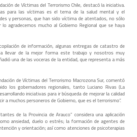
ción de Víctimas del Terrorismo Chile, destacó la iniciativa.
as para las víctimas es el tema de la salud mental y el
des y personas, que han sido víctima de atentados, no sólo
or lo agradecemos mucho al Gobierno Regional que se haya
copilación de información, algunas entregas de catastro de
da llevar de la mejor forma este trabajo y nosotros muy
ñadió una de las voceras de la entidad, que representa a más
undación de Víctimas del Terrorismo Macrozona Sur, comentó
nido los gobernadores regionales, tanto Luciano Rivas (La
arrollando iniciativas para ir búsqueda de mejorar la calidad
ecir a muchos personeros de Gobierno, que es el terrorismo”.
itantes de la Provincia de Arauco” considera una aplicación
 como ansiedad, duelo o estrés; la formación de agentes de
ontención y orientación; así como atenciones de psicoterapias