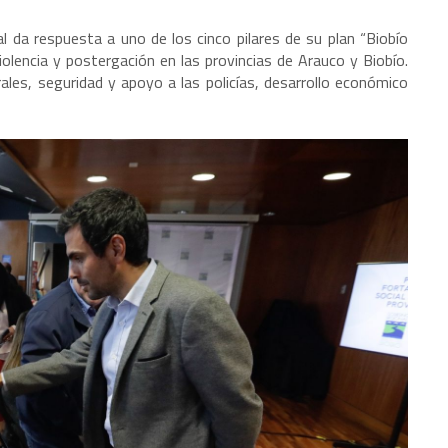
 da respuesta a uno de los cinco pilares de su plan “Biobío
olencia y postergación en las provincias de Arauco y Biobío.
rales, seguridad y apoyo a las policías, desarrollo económico