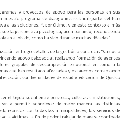
rogramas y proyectos de apoyo para las personas en sus
on nuestro programa de diálogo intercultural (parte del Plan
a a las soluciones. Y, por último, y en este contexto el más
 desde la perspectiva psicológica, acompañando, reconociendo
dola en el olvido, como ha sido durante muchas décadas”.
nización, entregó detalles de la gestión a concretar. “Vamos a
rindando apoyo psicosocial, realizando formación de agentes
lleres grupales de descompresión emocional, en torno a la
personas que han resultado afectadas y estaremos comenzando
fectación, con las unidades de salud y educación de Quidico
r el tejido social entre personas, culturas e instituciones,
van a permitir sobrellevar de mejor manera las distintas
o reunidos con todas las municipalidades, los servicios de
oyo a víctimas, a fin de poder trabajar de manera coordinada