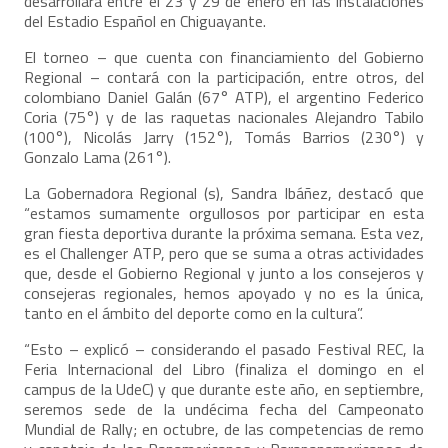
desarrollará entre el 23 y 29 de enero en las instalaciones
del Estadio Español en Chiguayante.
El torneo – que cuenta con financiamiento del Gobierno
Regional – contará con la participación, entre otros, del
colombiano Daniel Galán (67° ATP), el argentino Federico
Coria (75°) y de las raquetas nacionales Alejandro Tabilo
(100°), Nicolás Jarry (152°), Tomás Barrios (230°) y
Gonzalo Lama (261°).
La Gobernadora Regional (s), Sandra Ibáñez, destacó que
“estamos sumamente orgullosos por participar en esta
gran fiesta deportiva durante la próxima semana. Esta vez,
es el Challenger ATP, pero que se suma a otras actividades
que, desde el Gobierno Regional y junto a los consejeros y
consejeras regionales, hemos apoyado y no es la única,
tanto en el ámbito del deporte como en la cultura”.
“Esto – explicó – considerando el pasado Festival REC, la
Feria Internacional del Libro (finaliza el domingo en el
campus de la UdeC) y que durante este año, en septiembre,
seremos sede de la undécima fecha del Campeonato
Mundial de Rally; en octubre, de las competencias de remo