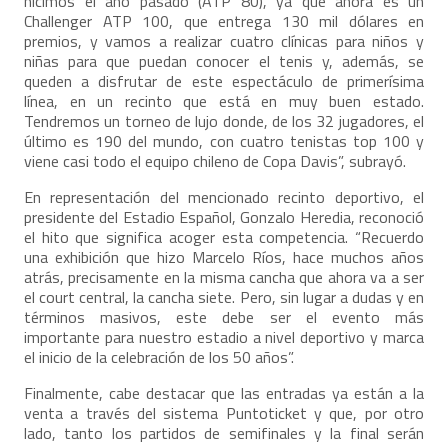
hicimos el año pasado (ATP 80), ya que ahora es un
Challenger ATP 100, que entrega 130 mil dólares en
premios, y vamos a realizar cuatro clínicas para niños y
niñas para que puedan conocer el tenis y, además, se
queden a disfrutar de este espectáculo de primerísima
línea, en un recinto que está en muy buen estado.
Tendremos un torneo de lujo donde, de los 32 jugadores, el
último es 190 del mundo, con cuatro tenistas top 100 y
viene casi todo el equipo chileno de Copa Davis”, subrayó.
En representación del mencionado recinto deportivo, el
presidente del Estadio Español, Gonzalo Heredia, reconoció
el hito que significa acoger esta competencia. “Recuerdo
una exhibición que hizo Marcelo Ríos, hace muchos años
atrás, precisamente en la misma cancha que ahora va a ser
el court central, la cancha siete. Pero, sin lugar a dudas y en
términos masivos, este debe ser el evento más
importante para nuestro estadio a nivel deportivo y marca
el inicio de la celebración de los 50 años”.
Finalmente, cabe destacar que las entradas ya están a la
venta a través del sistema Puntoticket y que, por otro
lado, tanto los partidos de semifinales y la final serán