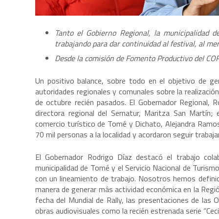
Tanto el Gobierno Regional, la municipalidad d
trabajando para dar continuidad al festival, al me
Desde la comisión de Fomento Productivo del COR
Un positivo balance, sobre todo en el objetivo de g
autoridades regionales y comunales sobre la realizació
de octubre recién pasados. El Gobernador Regional, R
directora regional del Sernatur, Maritza San Martín; 
comercio turístico de Tomé y Dichato, Alejandra Ramos,
70 mil personas a la localidad y acordaron seguir trabaj
El Gobernador Rodrigo Díaz destacó el trabajo colab
municipalidad de Tomé y el Servicio Nacional de Turismo
con un lineamiento de trabajo. Nosotros hemos definid
manera de generar más actividad económica en la Región”
fecha del Mundial de Rally, las presentaciones de las O
obras audiovisuales como la recién estrenada serie “Cecil