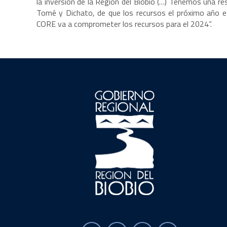
la inversión de la Región del Biobío (…) Tenemos una re
Tomé y Dichato, de que los recursos el próximo año es
CORE va a comprometer los recursos para el 2024”.