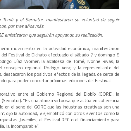
e Tomé y el Sernatur, manifestaron su voluntad de seguir
nos, por tres años más.
E enfatizaron que seguirán apoyando su realización.
enerar movimiento en la actividad económica, manifestaron
n del Festival de Dichato efectuado el sábado 7 y domingo 8
odrigo Díaz Wörner; la alcaldesa de Tomé, Ivonne Rivas; la
el consejero regional, Rodrigo Vera; y la representante del
 destacaron los positivos efectos de la llegada de cerca de
ando para poder concretar próximas ediciones del Festival.
orativo entre el Gobierno Regional del Biobío (GORE), la
 (Sernatur). “Es una alianza virtuosa que actúa en coherencia
o en el seno del GORE que las industrias creativas son una
, dijo la autoridad, y ejemplificó con otros eventos como la
rquestas Juveniles, el Festival REC o el financiamiento para
ia, la Incomparable”.