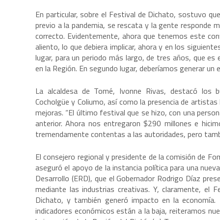
En particular, sobre el Festival de Dichato, sostuvo q
previo a la pandemia, se rescata y la gente responde
correcto. Evidentemente, ahora que tenemos este co
aliento, lo que debiera implicar, ahora y en los siguien
lugar, para un periodo más largo, de tres años, que 
en la Región. En segundo lugar, deberíamos generar un esc
La alcaldesa de Tomé, Ivonne Rivas, destacó los 
Cocholgüe y Coliumo, así como la presencia de artistas
mejoras. “El último festival que se hizo, con una perso
anterior. Ahora nos entregaron $290 millones e hici
tremendamente contentas a las autoridades, pero tambi
El consejero regional y presidente de la comisión de F
aseguró el apoyo de la instancia política para una nueva
Desarrollo (ERD), que el Gobernador Rodrigo Díaz pres
mediante las industrias creativas. Y, claramente, el F
Dichato, y también generó impacto en la economía. 
indicadores económicos están a la baja, reiteramos nu