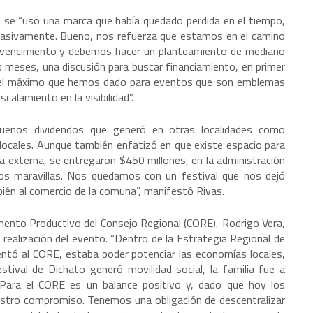
ue se “usó una marca que había quedado perdida en el tiempo,
 masivamente. Bueno, nos refuerza que estamos en el camino
nvencimiento y debemos hacer un planteamiento de mediano
tes meses, una discusión para buscar financiamiento, en primer
es el máximo que hemos dado para eventos que son emblemas
alamiento en la visibilidad”.
buenos dividendos que generó en otras localidades como
 locales. Aunque también enfatizó en que existe espacio para
na externa, se entregaron $450 millones, en la administración
mos maravillas. Nos quedamos con un festival que nos dejó
én al comercio de la comuna”, manifestó Rivas.
omento Productivo del Consejo Regional (CORE), Rodrigo Vera,
 realización del evento. “Dentro de la Estrategia Regional de
entó al CORE, estaba poder potenciar las economías locales,
estival de Dichato generó movilidad social, la familia fue a
Para el CORE es un balance positivo y, dado que hoy los
estro compromiso. Tenemos una obligación de descentralizar