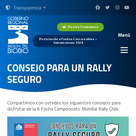
Transparencia
Visores Ciudadanos
Menú
Postulación a Fondos Concursables –
Subvenciones 2026
CONSEJO PARA UN RALLY
SEGURO
Compartimos con ustedes los siguientes consejos para
disfrutar de la 6 Fecha Campeonato Mundial Rally Chile.