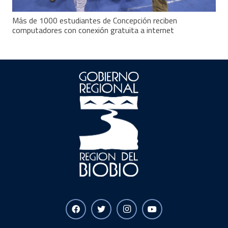
Más de 1000 estudiantes de Concepción reciben
computadores con conexión gratuita a internet