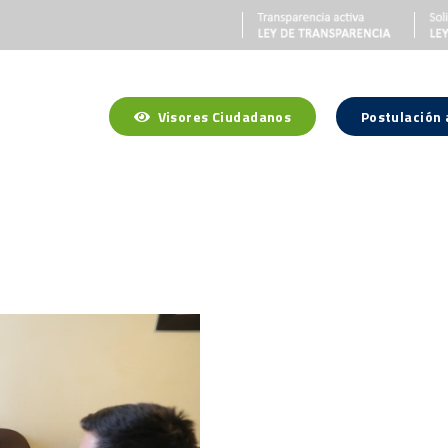
Visores Ciudadanos
Postulación
a Región
Gobierno Regional
Gobernador Regional