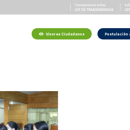
Visores Ciudadanos
Postulación
a Región
Gobierno Regional
Gobernador Regional