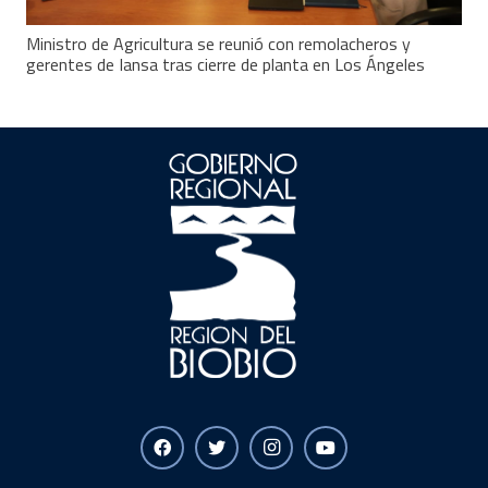
Ministro de Agricultura se reunió con remolacheros y
gerentes de Iansa tras cierre de planta en Los Ángeles