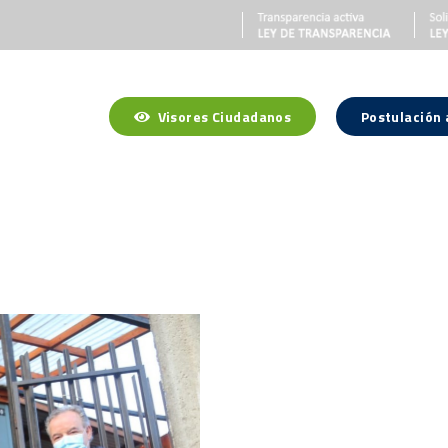
Visores Ciudadanos
Postulación
a Región
Gobierno Regional
Gobernador Regional