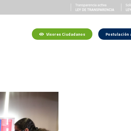
Visores Ciudadanos
Postulación
a Región
Gobierno Regional
Gobernador Regional