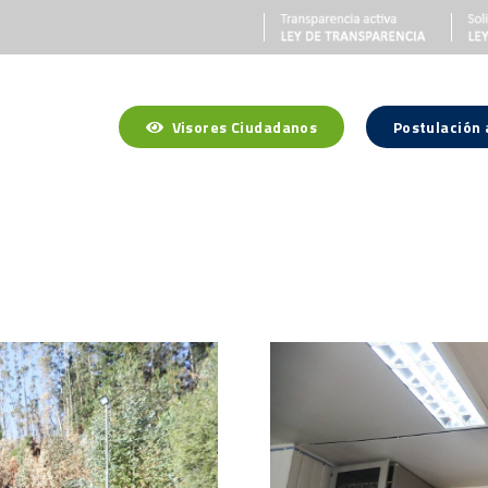
Visores Ciudadanos
Postulación
a Región
Gobierno Regional
Gobernador Regional