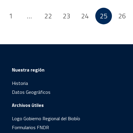
1
…
22
23
24
25
26
Nuestra región
Historia
Datos Geográficos
Archivos útiles
Logo Gobierno Regional del Biobío
Formularios FNDR