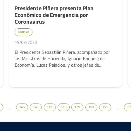
Presidente Piñera presenta Plan
Económico de Emergencia por
Coronavirus
Noticias
19/03/2020
El Presidente Sebastián Piñera, acompañado por
los Ministros de Hacienda, Ignacio Briones; de
Economía, Lucas Palacios, y otros jefes de…
…
145
146
147
148
149
150
151
…
17